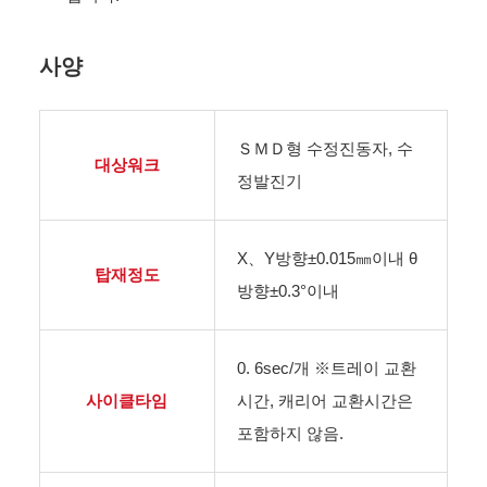
사양
ＳＭＤ형 수정진동자, 수
대상워크
정발진기
X、Y방향±0.015㎜이내 θ
탑재정도
방향±0.3°이내
0. 6sec/개 ※트레이 교환
사이클타임
시간, 캐리어 교환시간은
포함하지 않음.