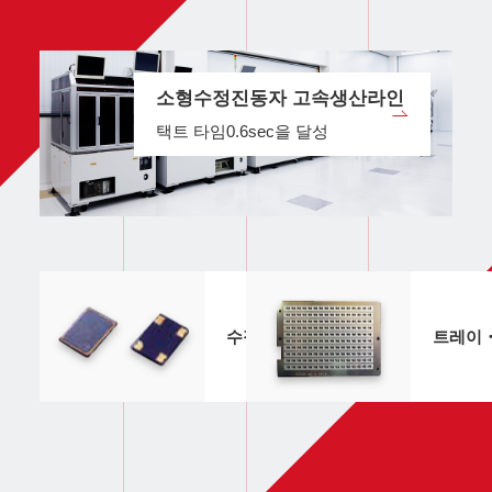
소형수정진동자 고속생산라인
택트 타임0.6sec을 달성
수정진동자외관・구조
트레이