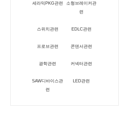
세라믹PKG관련
소형브레이커관
련
스위치관련
EDLC관련
프로브관련
콘덴서관련
광학관련
커넥터관련
SAW디바이스관
LED관련
련