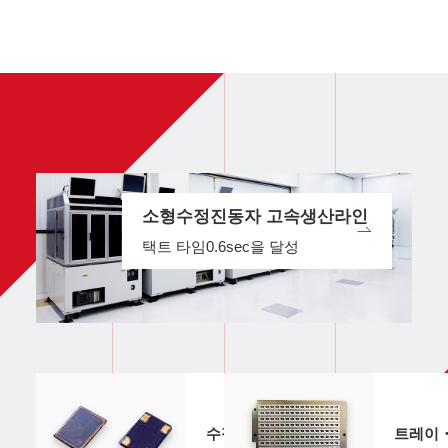
소형수정진동자 고속생산라인
택트 타임0.6sec을 달성
수정진동자외관・구조
트레이