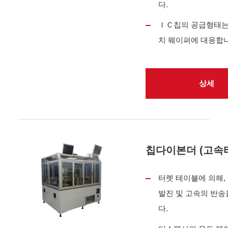
다.
ＩＣ칩의 공급형태는
치 웨이퍼에 대응합니
상세
칩다이본더 (고속
터렛 테이블에 의해, 
발진 및 고속의 반송
다.