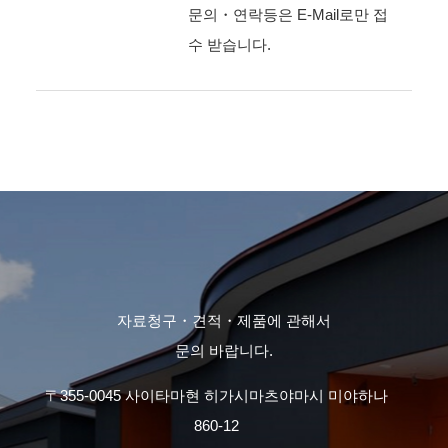
문의・연락등은 E-Mail로만 접
수 받습니다.
자료청구・견적・제품에 관해서
문의 바랍니다.
〒355-0045 사이타마현 히가시마츠야마시 미야하나
860-12