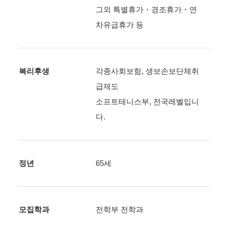
그외 특별휴가・경조휴가・연
차유급휴가 등
복리후생
각종사회보험, 생보손보단체취
급제도
소프트테니스부, 전국레벨입니
다.
정년
65세
모집학과
전학부 전학과