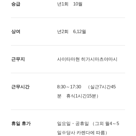
승급
년1회 10월
상여
년2회 6,12월
근무지
사이타마현 히가시마츠야마시
근무시간
8:30～17:30 （실근7시간45
분 휴식1시간15분）
휴일 휴가
일요일・공휴일 （그외 월4～5
일※당사 카렌다에 따름）