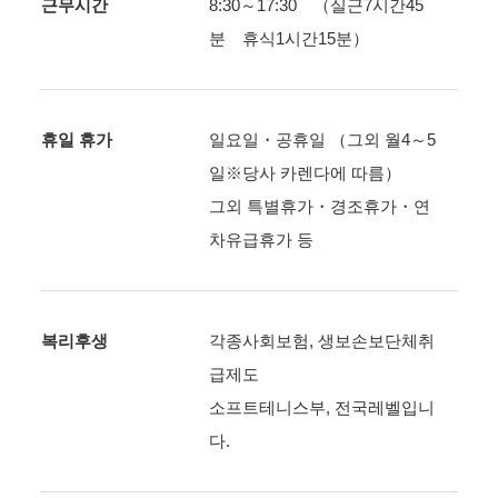
근무시간
8:30～17:30 （실근7시간45
분 휴식1시간15분）
휴일 휴가
일요일・공휴일 （그외 월4～5
일※당사 카렌다에 따름）
그외 특별휴가・경조휴가・연
차유급휴가 등
복리후생
각종사회보험, 생보손보단체취
급제도
소프트테니스부, 전국레벨입니
다.