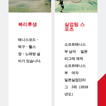
복리후생
실업팀 스
포츠
테니스코드・
소프트테니스
탁구・헬스
부 남자 일본
장・노래방 설
리그에 재적
비가 있습니다.
소프트테니스
부 여자
일본실업단리
그 3위（2018
년도）