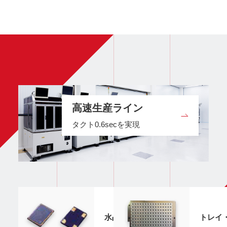
高速生産ライン
タクト0.6secを実現
水晶振動子外観・構造
トレイ