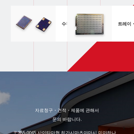
수정진동자외관・구조
트레이
자료청구・견적・제품에 관해서
문의 바랍니다.
〒355-0045 사이타마현 히가시마츠야마시 미야하나