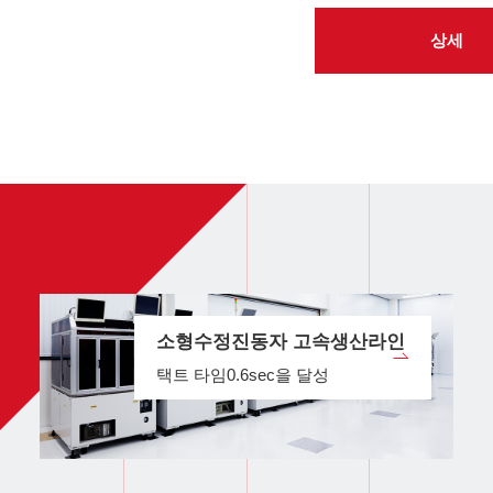
상세
소형수정진동자 고속생산라인
택트 타임0.6sec을 달성