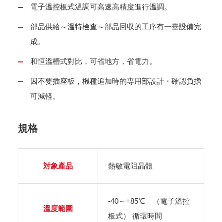
電子溫控板式溫調可高速高精度進行溫調。
部品供給～溫特檢查～部品回収的工序有一臺設備完
成。
和恒溫槽式對比，可省地方，省電力。
因不要插座板，機種追加時的専用部設計・確認負擔
可減軽。
規格
対象產品
熱敏電阻晶體
-40～+85℃ （電子溫控
溫度範圍
板式） 循環時間