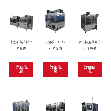
小型石英晶體生
振蕩器・TCXO
音叉振蕩器表晶
產設備
生產設備
生產設備
詳細信
詳細信
詳細信
息
息
息