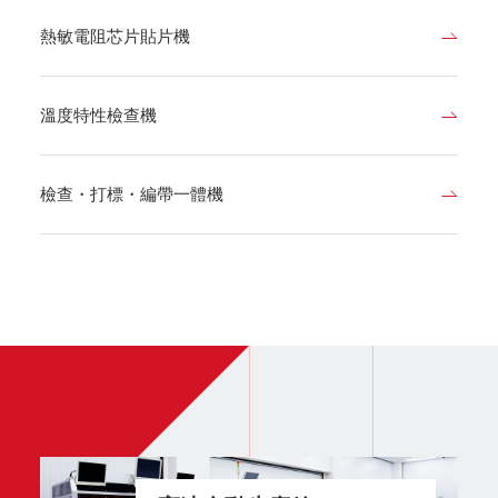
熱敏電阻芯片貼片機
溫度特性檢查機
檢查・打標・編帶一體機