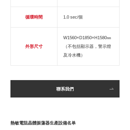
循環時間
1.0 sec/個
W1560×D1850×H1580㎜
外形尺寸
（不包括顯示器，警示燈
及冷水機）
聯系我們
熱敏電阻晶體振蕩器生產設備名单