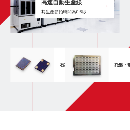
高速自動生產線
其生產節拍時間為0.6秒
石英諧振器的外觀・結構
托盤・